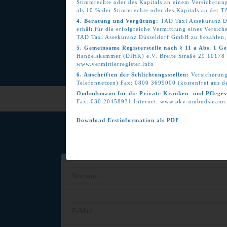
Stimmrechte oder des Kapitals an einem Versicherun
als 10 % der Stimmrechte oder des Kapitals an der
4. Beratung und Vergütung:
TAD Taxi Assekuranz Dü
erhält für die erfolgreiche Vermittlung eines Versic
TAD Taxi Assekuranz Düsseldorf GmbH zu bezahlen, s
5. Gemeinsame Registerstelle nach § 11 a Abs. 1 G
Handelskammer (DIHK) e.V. Breite Straße 29 10178 
www.vermittlerregister.info
6. Anschriften der Schlichtungsstellen:
Versicherung
Telefonnetzen) Fax: 0800 3699000 (kostenfrei aus 
Ombudsmann für die Private Kranken- und Pflegev
Fax: 030 20458931 Internet: www.pkv-ombudsmann
Download
Erstinformation als PDF